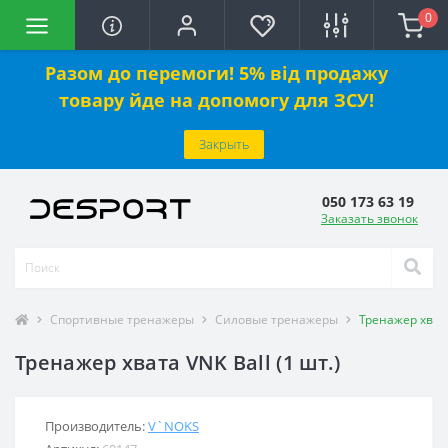
0
Разом до перемоги! 5% від продажу
товару йде на допомогу для ЗСУ!
Закрыть
050 173 63 19
Заказать звонок
Спортивные тренажеры
Силовые тренажеры
Тренажер хвата
Тренажер хвата VNK Ball (1 шт.)
Производитель:
V`NOKS