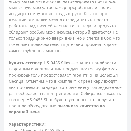
этому вы сможете хорошо натренировать почти всю
мышечную массу: тренажер прорабатывает ноги,
ягодицы, спину, живот, грудь и руки. Кстати, при
желании эти палки можно отсоединить и просто
работать над нижней частью тела. Педали продукта
обладают особым механизмом, который двигается не
только традиционно вверх-вниз, но и слегка в бок, что
позволяет пользователю тщательно прокачать даже
самые глубинные мышцы.
Купить степпер HS-045S Slim
— значит приобрести
надежный и долговечный продукт, поскольку фирма-
производитель предоставляет гарантию на целых 24
месяца. Отметим, что в комплект к тренажеру входят
два прочных эспандера, которые внесут определенное
разнообразие в ваши тренировки. Собираясь заказать
степпер HS-045S Slim, будьте уверены, что получите
прочное оборудование
высокого качества по
хорошей цене
.
Характеристики:
Модель: HS-045S Slim