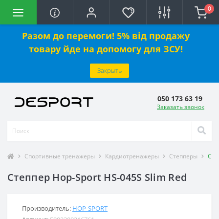
0
Разом до перемоги! 5% від продажу
товару йде на допомогу для ЗСУ!
Закрыть
050 173 63 19
Заказать звонок
Спортивные тренажеры
Кардиотренажеры
Степперы
Сте
Степпер Hop-Sport HS-045S Slim Red
Производитель:
HOP-SPORT