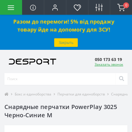
0
Разом до перемоги! 5% від продажу
товару йде на допомогу для ЗСУ!
Закрыть
050 173 63 19
Заказать звонок
Бокс и единоборства
Перчатки для единоборств
Снарядные 
Снарядные перчатки PowerPlay 3025
Черно-Синие M