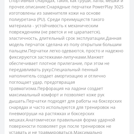
спортивных снарядах, таких, как груши, лапы, мешки и
прочее.описание:Снарядные перчатки PowerPlay 3025
изготовлены из заменителя кожи на основе
полиуретана (PU). Среди преимуществ такого
материала - устойчивость к механическим
повреждениям (не рвется и не царапается),
эластичность, длительный срок эксплуатации.Данная
модель перчаток сделана из полу открытым большим
пальцем.Перчатки легко одеваются, просто и надежно
фиксируются застежками-липучками.Манжет
обеспечивает плотное прилегание, при этом не
передавливать руку.Специальный пенный
наполнитель создает амортизацию и отлично
поглощает удар, предотвращая
травматизма.Перфорация на ладони создает
максимальный комфорт и позволяет коже рук
дышать.Перчатки подходят для работы на боксерских
снарядах и часто используются для тренировок на
пневмогруши на растяжках и боксерских
мешках.Анатомически правильная форма ударной
поверхности позволяет рук после тренировок не
уставать и не травмироваться.Максимально