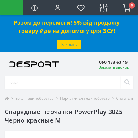
0
Разом до перемоги! 5% від продажу
товару йде на допомогу для ЗСУ!
Закрыть
050 173 63 19
Заказать звонок
Бокс и единоборства
Перчатки для единоборств
Снарядные 
Снарядные перчатки PowerPlay 3025
Черно-красные M