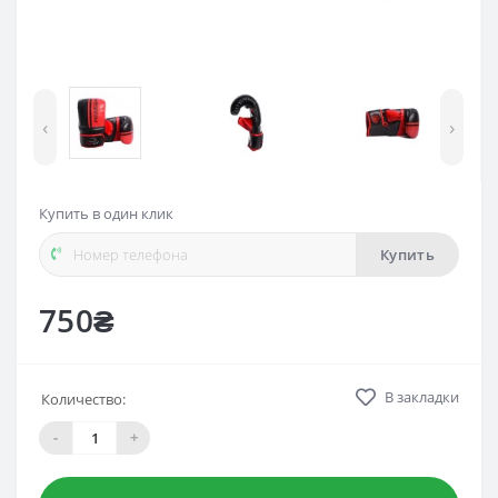
‹
›
Купить в один клик
Купить
750₴
В закладки
Количество:
-
+