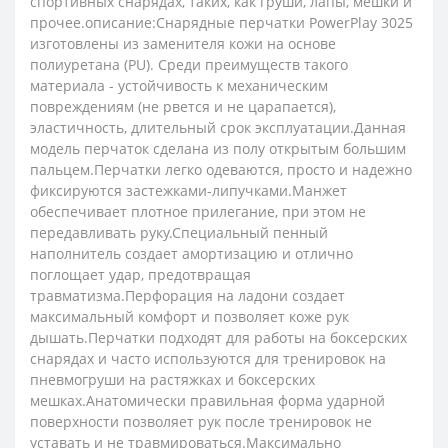
спортивных снарядах, таких, как груши, лапы, мешки и
прочее.описание:Снарядные перчатки PowerPlay 3025
изготовлены из заменителя кожи на основе
полиуретана (PU). Среди преимуществ такого
материала - устойчивость к механическим
повреждениям (не рвется и не царапается),
эластичность, длительный срок эксплуатации.Данная
модель перчаток сделана из полу открытым большим
пальцем.Перчатки легко одеваются, просто и надежно
фиксируются застежками-липучками.Манжет
обеспечивает плотное прилегание, при этом не
передавливать руку.Специальный пенный
наполнитель создает амортизацию и отлично
поглощает удар, предотвращая
травматизма.Перфорация на ладони создает
максимальный комфорт и позволяет коже рук
дышать.Перчатки подходят для работы на боксерских
снарядах и часто используются для тренировок на
пневмогруши на растяжках и боксерских
мешках.Анатомически правильная форма ударной
поверхности позволяет рук после тренировок не
уставать и не травмироваться.Максимально