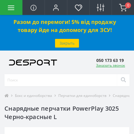
0
Разом до перемоги! 5% від продажу
товару йде на допомогу для ЗСУ!
Закрыть
050 173 63 19
Заказать звонок
Бокс и единоборства
Перчатки для единоборств
Снарядные 
Снарядные перчатки PowerPlay 3025
Черно-красные L