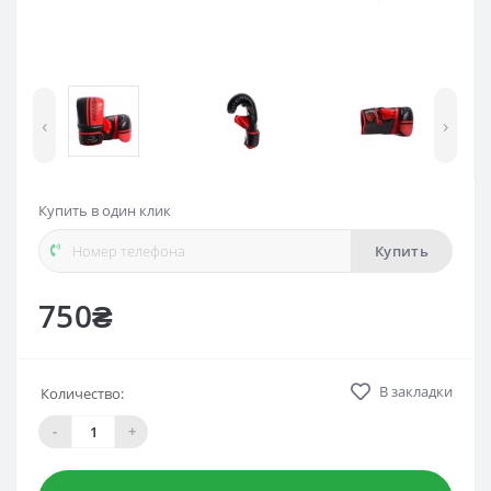
‹
›
Купить в один клик
Купить
750₴
В закладки
Количество:
-
+