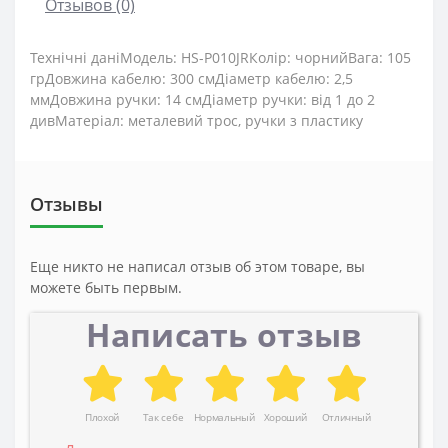
Отзывов (0)
Технічні даніМодель: HS-P010JRКолір: чорнийВага: 105
грДовжина кабелю: 300 смДіаметр кабелю: 2,5
ммДовжина ручки: 14 смДіаметр ручки: від 1 до 2
дивМатеріал: металевий трос, ручки з пластику
Отзывы
Еще никто не написал отзыв об этом товаре, вы
можете быть первым.
Написать отзыв
Плохой
Так себе
Нормальный
Хороший
Отличный