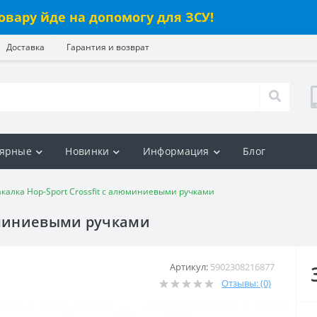
овару йде на допомогу для ЗСУ!
Доставка
Гарантия и возврат
ярные
Новинки
Информация
Блог
акалка Hop-Sport Crossfit с алюминиевыми ручками
люминиевыми ручками
Артикул:
5902308216877
Отзывы: (0)