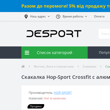
Разом до перемоги! 5% від продажу т
Наш адрес
Время работы
Оплата
Список категорий
Попул
Фитнес, йога и гимнастика
Скакалки
Ск
Скакалка Hop-Sport Crossfit с а
Производитель:
HOP-SPORT
Наличие:
Нет в наличии
Продано