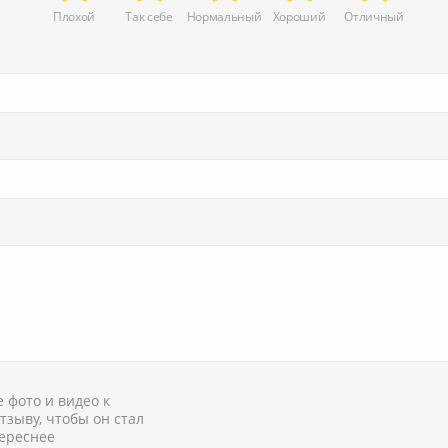
Плохой
Так себе
Нормальный
Хороший
Отличный
 фото и видео к
тзыву, чтобы он стал
ереснее