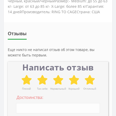
черный, красный/черныйРазмер:- Medium: до 55 до 63
кг- Large: от 63 до 85 кг- X-Large: более 85 кгГарантия:
14 днейПроизводитель: RING TO CAGEСтрана: США
Отзывы
Еще никто не написал отзыв об этом товаре, вы
можете быть первым.
Написать отзыв
Плохой
Так себе
Нормальный
Хороший
Отличный
Достоинства: