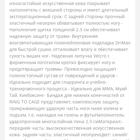
износостойкая искусственная кожа покрывает
наполнитель с внешней стороны и имеет длительный
эксплуатационный срок- С задней стороны прочный
эластичный неопрен обхватывает полностью ногу -
Наполнение щитка толщиной 2.3 см обеспечивает
надежную защиту от травм- Внутренняя
влаговпитывающая полинейлоновая подкладка DriMax
для быстрой сушки, отталкивает влагу и обеспечивает
сухость ваших ног- Надежная липучка Velcro с
фирменным логотипом крепко фиксирует ногу и
предотвращает травмы- Превосходно защищает
голеностопный сустав от повреждений и ударов -
Идеально подходят для спарринга и учебно-
тренировочного процесса - Идеально для ММА, Муай
Тай, Кикбоксинг- Бандаж для нижних конечностей от
RING TO CAGE представляет, комплексную защиту,
прикрывающую ударную часть ноги ниже колена и
подъем, т.е. накладки на голень и футыНаполнитель:
ударопрочная многослойная пена 2.3 смМатериал:-
передняя часть: высококачественная искусственная
кожа- задняя часть: эластичный неопренЦвет: синий/