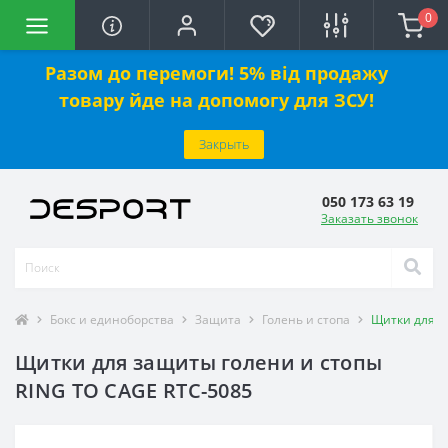
0
Разом до перемоги! 5% від продажу
товару йде на допомогу для ЗСУ!
Закрыть
050 173 63 19
Заказать звонок
Бокс и единоборства
Защита
Голень и стопа
Щитки для з
Щитки для защиты голени и стопы
RING TO CAGE RTC-5085