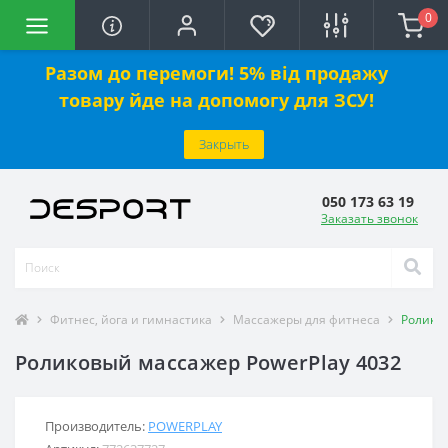
0
Разом до перемоги! 5% від продажу
товару йде на допомогу для ЗСУ!
Закрыть
050 173 63 19
Заказать звонок
Фитнес, йога и гимнастика
Массажеры для фитнеса
Роликов
Роликовый массажер PowerPlay 4032
Производитель:
POWERPLAY