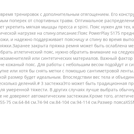
о время тренировок с дополнительным отягощением. Его конст
мым поперек от спортивных травм. Оптимальное распределение 
т укрепить мягкая мышцы пресса и spini. Пояс нужен для тех, 
ческой нагрузке на спину.описание:Пояс PowerPlay 5175 предн
кожи, и надежно поддерживает поясницу и спину во время вып
яжки.Заранее закрыта пряжка ремня может быть ослаблена мен
ыбрать атлетический пояс, нужно обратить внимание на следу
кожзаменителей или синтетических материалов. Важный фактор 
е кожаный пояс. Для работы с небольшим весом подойдут и си
ке или хотя бы снять метки с помощью сантиметровой ленты. 
акой размер будет идеальным. Впоследствии вес тела и объедин
есколько делений.# 3 застежкаЭто может быть традиционная пр
для умеренной тяжести. В других случаях лучше выбрать обыч
е не доверяют автоматическим застежкам.Кроме того, атлетич
5-75 см.64-84 см.74-94 см.84-104 см.94-114 см.Размер поясаXS