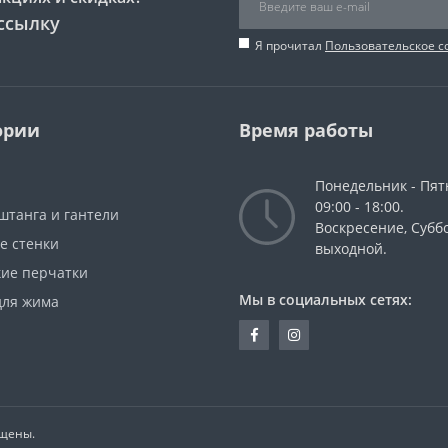
ссылку
Я прочитал
Пользовательское 
ории
Время работы
Понедельник - Пят
09:00 - 18:00.
штанга и гантели
Воскресение, Суббо
е стенки
выходной.
кие перчатки
Мы в социальных сетях:
для жима
ищены.