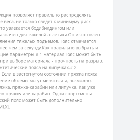
рукция позволяет правильно распределять
веса, не только сведет к минимуму риск
кто увлекается бодибилдингом или
азначен для тяжелой атлетики.Он изготовлен
олнения тяжелых подъемов.Пояс отмечается
ее чем за секунду.Как правильно выбрать и
ющие параметры:# 1 материалПояс может быть
при выборе материала - прочность на разрыв.
нтетические пояса на липучках.# 2
Если в застегнутом состоянии пряжка пояса
ение объемы могут меняться и, возможно,
яжка, пряжка-карабин или липучка. Как уже
ную пряжку или карабин. Одни спортсмены
еский пояс может быть дополнительно
SMLXL