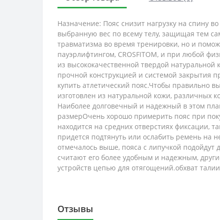
Назначение: Пояс снизит нагрузку на спину в
выбранную вес по всему телу, защищая тем са
травматизма во время тренировки, но и поможе
пауэрлифтингом, CROSFITOM, и при любой физи
из высококачественной твердой натуральной 
прочной конструкцией и системой закрытия пр
купить атлетический пояс.Чтобы правильно в
изготовлен из натуральной кожи, различных 
Наиболее долговечный и надежный в этом план
размерОчень хорошо примерить пояс при покуп
находится на средних отверстиях фиксации, т
придется подтянуть или ослабить ремень на н
отмечалось выше, пояса с липучкой подойдут 
считают его более удобным и надежным, други
устройств цепью для отягощений.обхват талии5
Отзывы