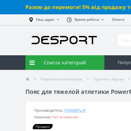
Разом до перемоги! 5% від продажу т
Наш адрес
Время работы
Оплата
Список категорий
Попул
Спортивные тренажеры
Турники и брусья
Пояс для тяжелой атлетики Power
Производитель:
POWERPLAY
Наличие:
Нет в наличии
Продано