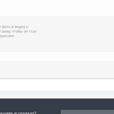
 фото и видео к
тзыву, чтобы он стал
ереснее
акциях и скидках?