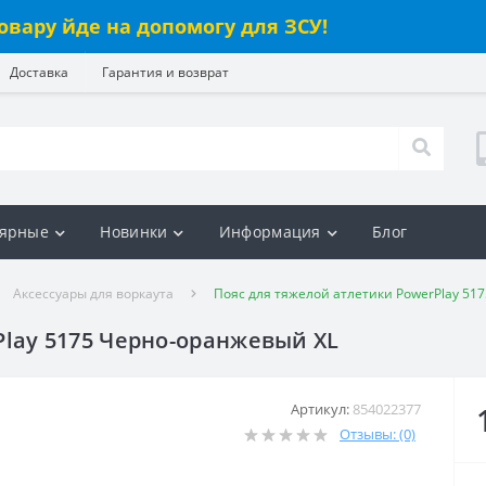
овару йде на допомогу для ЗСУ!
Доставка
Гарантия и возврат
ярные
Новинки
Информация
Блог
Аксессуары для воркаута
Пояс для тяжелой атлетики PowerPlay 51
Play 5175 Черно-оранжевый XL
Артикул:
854022377
Отзывы: (0)