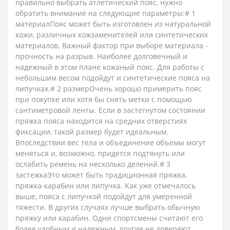
правильно выбрать атлетический пояс, нужно
обратить внимание на следующие параметры:# 1
материалПояс может быть изготовлен из натуральной
кожи, различных кожзаменителей или синтетических
материалов. Важный фактор при выборе материала -
прочность на разрыв. Наиболее долговечный и
надежный в этом плане кожаный пояс. Для работы с
небольшим весом подойдут и синтетические пояса на
липучках.# 2 размерОчень хорошо примерить пояс
при покупке или хотя бы снять метки с помощью
сантиметровой ленты. Если в застегнутом состоянии
пряжка пояса находится на средних отверстиях
фиксации, такой размер будет идеальным.
Впоследствии вес тела и объединение объемы могут
меняться и, возможно, придется подтянуть или
ослабить ремень на несколько делений.# 3
застежкаЭто может быть традиционная пряжка,
пряжка-карабин или липучка. Как уже отмечалось
выше, пояса с липучкой подойдут для умеренной
тяжести. В других случаях лучше выбрать обычную
пряжку или карабин. Одни спортсмены считают его
более удобным и надежным, другие не доверяют