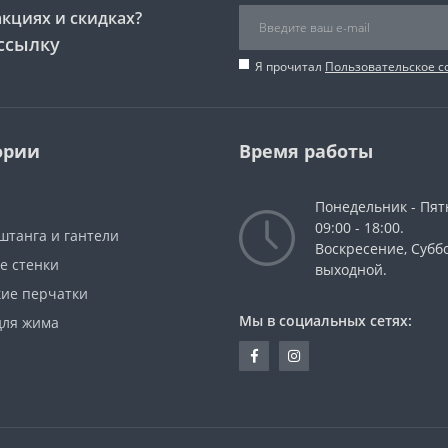
акциях и скидках?
ссылку
Я прочитал
Пользовательское 
ории
Время работы
Понедельник - Пят
09:00 - 18:00.
штанга и гантели
Воскресение, Суббо
е стенки
выходной.
кие перчатки
Мы в социальных сетях:
для жима