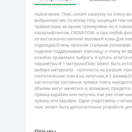
Назначение: Пояс снизит нагрузку на спину в
выбранную вес по всему телу, защищая тем са
травматизма во время тренировки, но и поможе
пауэрлифтингом, CROSFITOM, и при любой физи
из высококачественной воловьей кожи.Для п
подкладка.Очень прочная стальная роликовая
надежно поддерживает поясницу и спину во в
кожаКак правильно выбрать и купить атлетич
параметры:# 1 материалПояс может быть изго
выборе материала - прочность на разрыв. Наи
синтетические пояса на липучках.# 2 размерО
застегнутом состоянии пряжка пояса находитс
объемы могут меняться и, возможно, придется
пряжка-карабин или липучка. Как уже отмечал
пряжку или карабин. Одни спортсмены считают
пояс может быть дополнительно устройств цепь
Отзывы