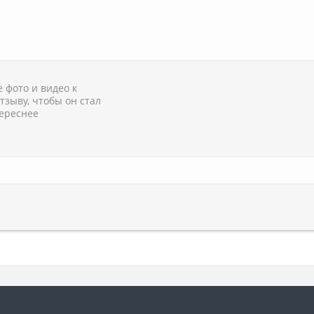
 фото и видео к
тзыву, чтобы он стал
ереснее