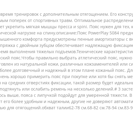
о время тренировок с дополнительным отягощением. Его конст
мым поперек от спортивных травм. Оптимальное распределение 
т укрепить мягкая мышцы пресса и spini. Пояс нужен для тех, 
ческой нагрузке на спину.описание:Пояс PowerPlay 5084 предн
овышенного комфорта предусмотрены пенные амортизаторы с в
 пряжка с двойным зубцом обеспечивает надлежащую фиксацию
ремя выполнения тяжелых подъемов.Технические характеристик
еский пояс.Чтобы правильно выбрать атлетический пояс, нужн
товлен из натуральной кожи, различных кожзаменителей или с
более долговечный и надежный в этом плане кожаный пояс. Дл
чень хорошо примерить пояс при покупке или хотя бы снять м
я на средних отверстиях фиксации, такой размер будет идеаль
 подтянуть или ослабить ремень на несколько делений.# 3 зас
ось выше, пояса с липучкой подойдут для умеренной тяжести. 
 его более удобным и надежным, другие не доверяют автомати
ю для отягощений.обхват талии62-78 см.68-82 см.78-94 см.83-