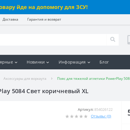
овару йде на допомогу для ЗСУ!
Доставка
Гарантия и возврат
ярные
Новинки
Информация
Блог
Аксессуары для воркаута
Пояс для тяжелой атлетики PowerPlay 50
Play 5084 Свет коричневый XL
Артикул:
854026122
Отзывы: (0)