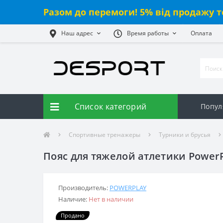
Разом до перемоги! 5% від продажу т
Наш адрес
Время работы
Оплата
Список категорий
Попул
Спортивные тренажеры
Турники и брусья
Пояс для тяжелой атлетики Power
Производитель:
POWERPLAY
Наличие:
Нет в наличии
Продано