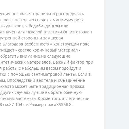
рукция позволяет правильно распределять
веса, не только сведет к минимуму риск
кто увлекается бодибилдингом или
азначен для тяжелой атлетики.Он изготовлен
нутренней стороны и замшевая
.Благодаря особенностям конструкции пояс
и:Цвет - светло коричневыйМатериал -
о обратить внимание на следующие
интетических материалов. Важный фактор при
я работы с небольшим весом подойдут и
етки с помощью сантиметровой ленты. Если в
ным. Впоследствии вес тела и объединение
тежкаЭто может быть традиционная пряжка,
В других случаях лучше выбрать обычную
ческим застежкам.Кроме того, атлетический
98 см.87-104 см.Размер поясаXSSMLXL