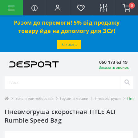
0
Разом до перемоги! 5% від продажу
товару йде на допомогу для ЗСУ!
Закрыть
050 173 63 19
Заказать звонок
Бокс и единоборства
Груши и мешки
Пневмогруши
Пневм
Пневмогруша скоростная TITLE ALI
Rumble Speed Bag