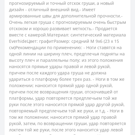
прогнозируемый и точный отскок груши, а новый
дизайн - отличный внешний вид.- Имеет
армированные швы для дополнительной прочности.-
Очень легкая груша с прогнозируемым очень быстрым
отскоком и хорошо развивает меткость.- Продается
вместе с камерой.Материал: синтетический материала
EverhideЦвет: графитРазмер: средний М 9х6 (23 х 15
см)Рекомендации по применению: - Ноги ставятся на
одной линии на ширину плеч, предплечья подняты на
высоту плеч и параллельны полу; из этого положения
наносятся прямые удары правой и левой рукой,
причем после каждого удара груша не должна
удариться о платформу более трех раз. - Ноги в том же
положении; наносится прямой удар одной рукой,
причем после возвращения груши, отскочившей от
платформы, удар повторяется предплечьем той же
руки после этого наносится прямой удар другой рукой,
повторяемый предплечьем той же руки, и т.д. - Ноги в
том же положении; наносится прямой удар правой
рукой, затем, по возвращении груши, удар повторяется
локтем той же руки, после этого наносится удар левой