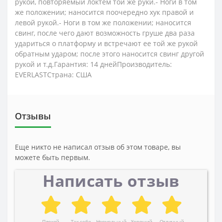
рукой, повторяемый локтем той же руки.- Ноги в том
же положении; наносится поочередно хук правой и
левой рукой.- Ноги в том же положении; наносится
свинг, после чего дают возможность груше два раза
удариться о платформу и встречают ее той же рукой
обратным ударом; после этого наносится свинг другой
рукой и т.д.Гарантия: 14 днейПроизводитель:
EVERLASTСтрана: США
Отзывы
Еще никто не написал отзыв об этом товаре, вы
можете быть первым.
Написать отзыв
Плохой
Так себе
Нормальный
Хороший
Отличный