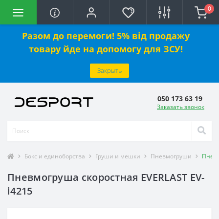
0
Разом до перемоги! 5% від продажу
товару йде на допомогу для ЗСУ!
Закрыть
050 173 63 19
Заказать звонок
Бокс и единоборства
Груши и мешки
Пневмогруши
Пневм
Пневмогруша скоростная EVERLAST EV-
i4215