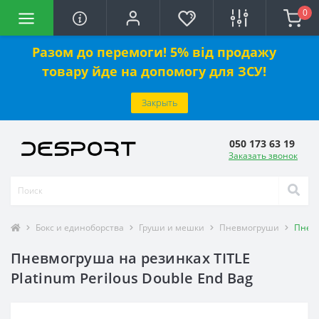
0
Разом до перемоги! 5% від продажу
товару йде на допомогу для ЗСУ!
Закрыть
050 173 63 19
Заказать звонок
Бокс и единоборства
Груши и мешки
Пневмогруши
Пневм
Пневмогруша на резинках TITLE
Platinum Perilous Double End Bag