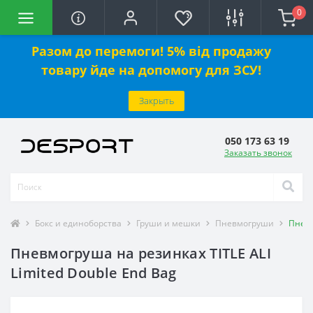
0
Разом до перемоги! 5% від продажу
товару йде на допомогу для ЗСУ!
Закрыть
050 173 63 19
Заказать звонок
Бокс и единоборства
Груши и мешки
Пневмогруши
Пневм
Пневмогруша на резинках TITLE ALI
Limited Double End Bag