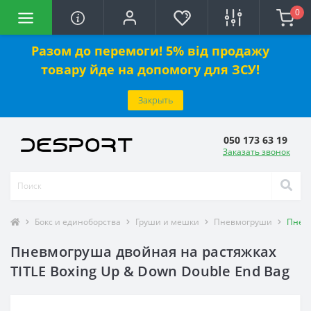
0
Разом до перемоги! 5% від продажу
товару йде на допомогу для ЗСУ!
Закрыть
050 173 63 19
Заказать звонок
Бокс и единоборства
Груши и мешки
Пневмогруши
Пневм
Пневмогруша двойная на растяжках
TITLE Boxing Up & Down Double End Bag