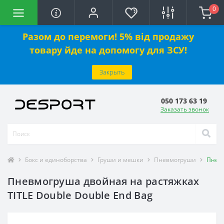
0
Разом до перемоги! 5% від продажу
товару йде на допомогу для ЗСУ!
Закрыть
050 173 63 19
Заказать звонок
Бокс и единоборства
Груши и мешки
Пневмогруши
Пневм
Пневмогруша двойная на растяжках
TITLE Double Double End Bag