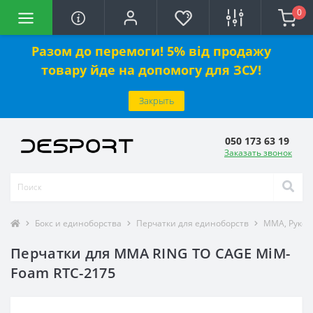
0
Разом до перемоги! 5% від продажу
товару йде на допомогу для ЗСУ!
Закрыть
050 173 63 19
Заказать звонок
Бокс и единоборства
Перчатки для единоборств
ММА, Руко
Перчатки для MMA RING TO CAGE MiM-
Foam RTC-2175