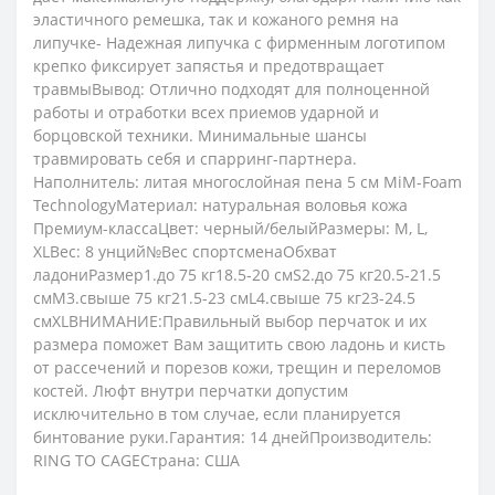
эластичного ремешка, так и кожаного ремня на
липучке- Надежная липучка с фирменным логотипом
крепко фиксирует запястья и предотвращает
травмыВывод: Отлично подходят для полноценной
работы и отработки всех приемов ударной и
борцовской техники. Минимальные шансы
травмировать себя и спарринг-партнера.
Наполнитель: литая многослойная пена 5 см MiM-Foam
TechnologyМатериал: натуральная воловья кожа
Премиум-классаЦвет: черный/белыйРазмеры: M, L,
XLВес: 8 унций№Вес спортсменаОбхват
ладониРазмер1.до 75 кг18.5-20 смS2.до 75 кг20.5-21.5
смM3.свыше 75 кг21.5-23 смL4.свыше 75 кг23-24.5
смXLВНИМАНИЕ:Правильный выбор перчаток и их
размера поможет Вам защитить свою ладонь и кисть
от рассечений и порезов кожи, трещин и переломов
костей. Люфт внутри перчатки допустим
исключительно в том случае, если планируется
бинтование руки.Гарантия: 14 днейПроизводитель:
RING TO CAGEСтрана: США