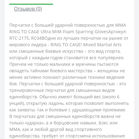
Отзывов (0)
Перчатки с большей ударной поверхностью для MMA
RING TO CAGE Ultra MiM-Foam Sparring GlovesАртикул:
RTC-2175, RC04BОдни из лучших перчатки на рынке от
мирового лидера - RING TO CAGE! Mixed Martial Arts
или смешанные боевые искусства – это вид спорта,
который с каждым годом становится все популярнее.
Причем не только мальчики и мужчины пытаются
овладеть тайнами боевого мастерства – женщины не
менее активно познают различные техники ведения
боя. Перчатки с большей ударной поверхностью - это
тренировочные перчатки для смешанных видов
единоборств. Обычно имеют больший вес (около 6
унций), открытую ладонь, которая позволит выполнять
как захваты, так и болевые с удушающими приемами.
В перчатках для смешанных единоборств важна не
только «ударка», а и борцовские навыки. Бокс или
MMA, как и любой другой вид спортивного
единоборства, требует от спортсмена использование