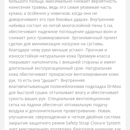
большого пальца, максимально снижает вероятность
нанесения травмы, ведь это самая уязвимая часть
кулака, а особенно у новичков, когда они не
доворачивают его при боковых ударах- Внутренняя
набивка состоит из литой многослойной пены 5 см,
обеспечивает надежное поглощение ударных волн и
снижает риск травмирования- Эргономичный проект
сделан для минимизации нагрузки на суставы,
благодаря чему руки меньше устают- Прочная и
износостойкая натуральная кожа Премиум-класса
покрывает наполнитель с внешней стороны и имеет
длительный эксплуатационный срок- Натуральная
кожа обеспечивает прекрасное вентилирование кожи
рук, то есть она "дышит"- Внутренняя
влаговпитывающая полинейлоновая подкладка DriMax
для быстрой сушки, отталкивает влагу и обеспечивает
сухость ваших рук- Специальная вентиляционная
сетка на ладони обеспечат оптимальную подачу
воздуха и дополнительное проветривание- Новая,
улучшенная, сверхнадежная и четкая двойная система
закрытия защитного ремня Safety Strap Closure System
дает максимальную поддержку, благодаря наличию как