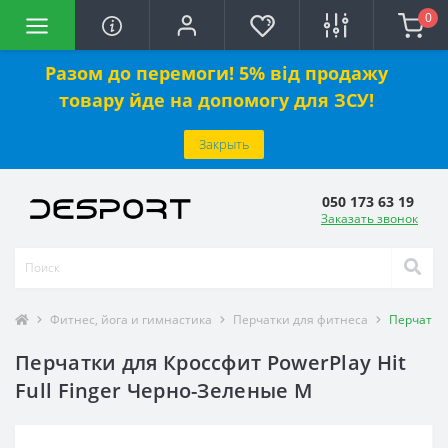
0
Разом до перемоги! 5% від продажу
товару йде на допомогу для ЗСУ!
Закрыть
050 173 63 19
Заказать звонок
Фитнес, йога и гимнастика
Перчатки для фитнеса
Перчатки 
Перчатки для Кроссфит PowerPlay Hit
Full Finger Черно-Зеленые M