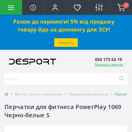
0
Разом до перемоги! 5% від продажу
товару йде на допомогу для ЗСУ!
Закрыть
050 173 63 19
Заказать звонок
Фитнес, йога и гимнастика
Перчатки для фитнеса
Перчатки 
Перчатки для фитнеса PowerPlay 1069
Черно-белые S