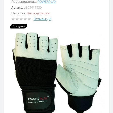
Производитель:
POWERPLAY
Артикул:
865411530
Наличие:
Нет в наличии
Отзывы: (0)
Продано