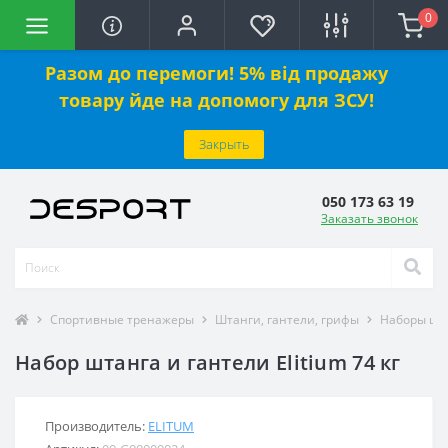
0
Разом до перемоги! 5% від продажу
товару йде на допомогу для ЗСУ!
Закрыть
050 173 63 19
Заказать звонок
Спортивные тренажеры
Штанги, гантели, грифы
Наборы шта
Набор штанга и гантели Elitium 74 кг
Производитель:
ELITUM