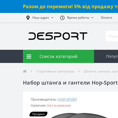
Разом до перемоги! 5% від продажу т
Наш адрес
Время работы
Оплата
Список категорий
Попул
Спортивные тренажеры
Штанги, гантели, гр
Набор штанга и гантели Hop-Sport 
Производитель:
HOP-SPORT
Наличие:
Нет в наличии
Продано