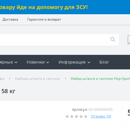
овару йде на допомогу для ЗСУ!
Доставка
Гарантия и возврат
ярные
Новинки
Информация
Блог
ифы
Наборы штанга и гантели
Набор штанга и гантели Hop-Sport
58 кг
Артикул:
00-G00000035
Отзывы: (0)