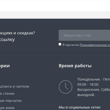
акциях и скидках?
ссылку
Я прочитал
Пользовательское 
ории
Время работы
Понедельник - Пят
09:00 - 18:00.
штанга и гантели
Воскресение, Суббо
е стенки
выходной.
кие перчатки
Мы в социальных сетях:
для жима