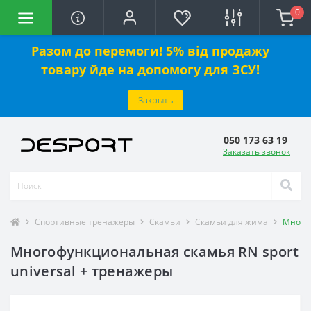
0
Разом до перемоги! 5% від продажу
товару йде на допомогу для ЗСУ!
Закрыть
050 173 63 19
Заказать звонок
Спортивные тренажеры
Скамьи
Скамьи для жима
Многоф
Многофункциональная скамья RN sport
universal + тренажеры