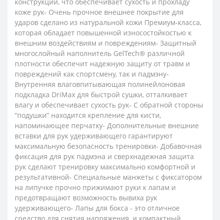
конструкции, что обеспечивает сухость и прохладу
коже рук- Очень прочное внешнее покрытие для
ударов сделано из натуральной кожи Премиум-класса,
которая обладает повышенной износостойкостью к
внешним воздействиям и повреждениям- Защитный
многослойный наполнитель GelTech® различной
плотности обеспечит надежную защиту от травм и
повреждений как спортсмену, так и падмэну-
Внутренняя влаговпитывающая полинейлоновая
подкладка DriMax для быстрой сушки, отталкивает
влагу и обеспечивает сухость рук- С обратной стороны
“подушки” находится крепление для кисти,
напоминающее перчатку- Дополнительные внешние
вставки для рук удерживающего гарантируют
максимальную безопасность тренировки- Добавочная
фиксация для рук падмэна и сверхнадежная защита
рук сделают тренировку максимально комфортной и
результативной- Специальные манжеты с фиксатором
на липучке прочно прижимают руки к лапам и
предотвращают возможность вывиха рук
удерживающего- Лапы для бокса - это отличное
средство для снятия напряжения, и компактный