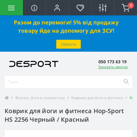
0
Разом до перемоги! 5% від продажу
товару йде на допомогу для ЗСУ!
Закрыть
050 173 63 19
Заказать звонок
Фитнес, йога и гимнастика
Коврики для йоги и фитнеса
Ков
Коврик для йоги и фитнеса Hop-Sport
HS 2256 Черный / Красный