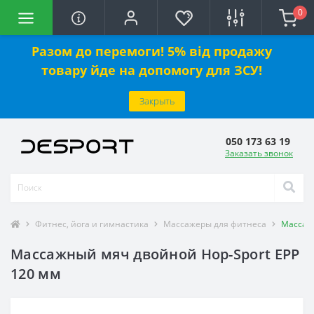
0
Разом до перемоги! 5% від продажу
товару йде на допомогу для ЗСУ!
Закрыть
050 173 63 19
Заказать звонок
Фитнес, йога и гимнастика
Массажеры для фитнеса
Массажн
Массажный мяч двойной Hop-Sport EPP
120 мм