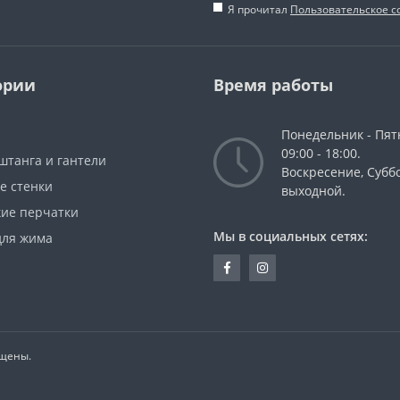
Я прочитал
Пользовательское 
ории
Время работы
Понедельник - Пят
09:00 - 18:00.
штанга и гантели
Воскресение, Суббо
е стенки
выходной.
кие перчатки
Мы в социальных сетях:
для жима
ищены.