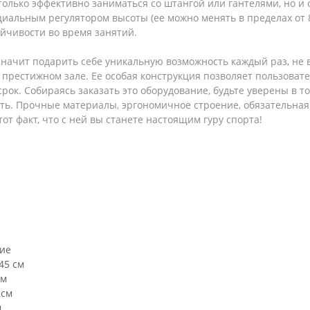
олько эффективно заниматься со штангой или гантелями, но и 
иальным регулятором высоты (ее можно менять в пределах от 81
йчивости во время занятий.
значит подарить себе уникальную возможность каждый раз, не 
 престижном зале. Ее особая конструкция позволяет пользова
срок. Собираясь заказать это оборудование, будьте уверены в т
ть. Прочные материалы, эргономичное строение, обязательная
от факт, что с ней вы станете настоящим гуру спорта!
ие
45 см
см
 см
м