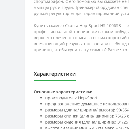
спортмарафон. С его помощью вы сможете не т
мышцы рук и груди. Тренажер оборудован спец
ручкой-регулятором для гарантированной усто
Купить скамью Скотта Hop-Sport HS-1006SB — 
профессиональной тренировке в каком-нибудь
верхнего плечевого пояса за весьма короткий 
впечатляющий результат не заставит себя жда
причины, чтобы купить эту скамью? Разве что т
Характеристики
Основные характеристики:
производитель: Hop-Sport
предназначение: домашнее использован
размеры (длина/ ширина/ высота): 90/55/
размеры спинки (длина/ ширина): 75/26 
размеры сидения (длина/ ширина): 31/25
высота сиденья: мин. - 45 см, макс. - 56 с