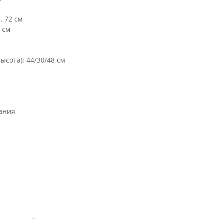
. 72 см
 см
сота): 44/30/48 см
вания