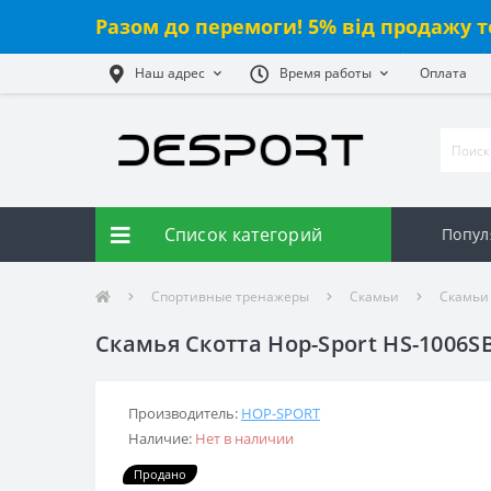
Разом до перемоги! 5% від продажу т
Наш адрес
Время работы
Оплата
Список категорий
Попул
Спортивные тренажеры
Скамьи
Скамьи 
Скамья Скотта Hop-Sport HS-1006S
Производитель:
HOP-SPORT
Наличие:
Нет в наличии
Продано