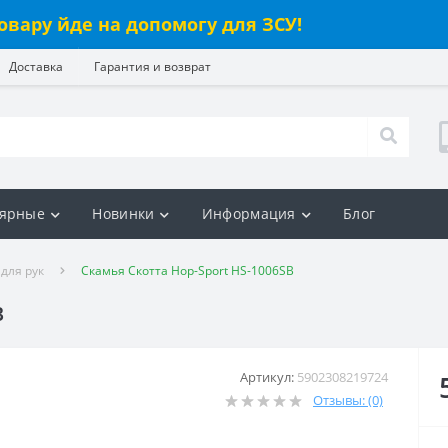
овару йде на допомогу для ЗСУ!
Доставка
Гарантия и возврат
ярные
Новинки
Информация
Блог
для рук
Скамья Скотта Hop-Sport HS-1006SB
B
Артикул:
5902308219724
Отзывы: (0)