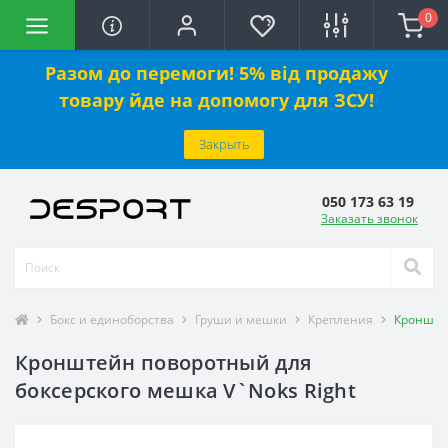
0
Разом до перемоги! 5% від продажу
товару йде на допомогу для ЗСУ!
Закрыть
050 173 63 19
Заказать звонок
Бокс и единоборства
Груши и мешки
Крепления
Кронштей
Кронштейн поворотный для
боксерского мешка V`Noks Right