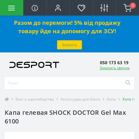
0
Разом до перемоги! 5% від продажу
товару йде на допомогу для ЗСУ!
Закрыть
050 173 63 19
Заказать звонок
Бокс и единоборства
Аксессуары для бокса
Капы
Капа ге
Капа гелевая SHOCK DOCTOR Gel Max
6100