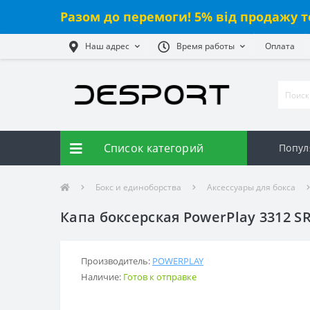
Разом до перемоги! 5% від продажу т
Наш адрес
Время работы
Оплата
Список категорий
Попул
Бокс и единоборства
Аксессуары для бокса
Капа боксерская PowerPlay 3312 S
Производитель:
POWERPLAY
Наличие:
Готов к отправке