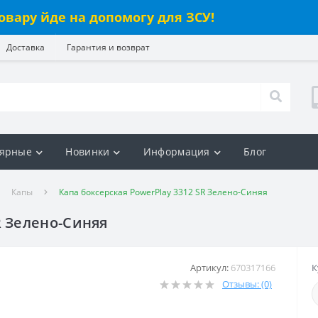
овару йде на допомогу для ЗСУ!
Доставка
Гарантия и возврат
ярные
Новинки
Информация
Блог
Капы
Капа боксерская PowerPlay 3312 SR Зелено-Синяя
R Зелено-Синяя
Артикул:
670317166
К
Отзывы: (0)