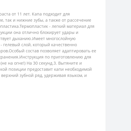
ста от 11 лет. Капа подходит для
, так и нижние зубы, а также от рассечение
опластика.Термопластик - легкий материал для
рукции она отлично блокирует удары и
тствует дыханию.Имеет многослойную
 - гелевый слой, который качественно
аров.Особый состав позволяет адаптировать ее
 хранения.Инструкция по приготовлению для
(не на огне!) На 30 секунд.3. Вытяните и
 такой позиции предоставит капи необходимой
а верхний зубной ряд, удерживая языком, и