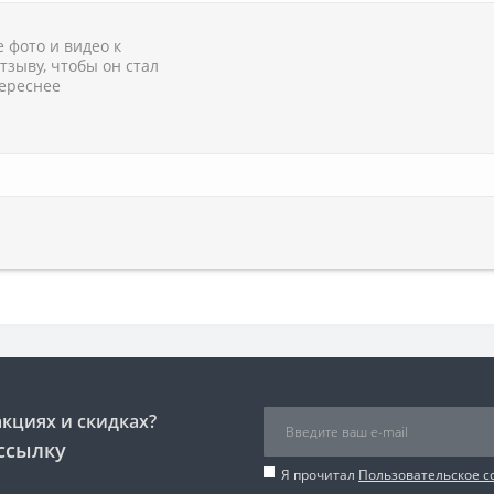
 фото и видео к
тзыву, чтобы он стал
ереснее
акциях и скидках?
ссылку
Я прочитал
Пользовательское 