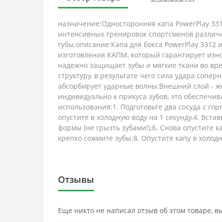
назначение:Односторонняя капа PowerPlay 3312
интенсивных тренировок спортсменов различно
губы.описание:Капа для бокса PowerPlay 3312 и
изготовления КАПМ, который гарантирует изно
надежно защищает зубы и мягкие ткани во вр
структуру, в результате чего сила удара сопе
абсорбирует ударные волны.Внешний слой - же
индивидуально к прикуса зубов, это обеспечи
использования:1. Подготовьте два сосуда с горя
опустите в холодную воду на 1 секунду.4. Вст
формы (не грызть зубами!).6. Снова опустите к
крепко сожмите зубы.8. Опустите капу в холодн
Отзывы
Еще никто не написал отзыв об этом товаре, 