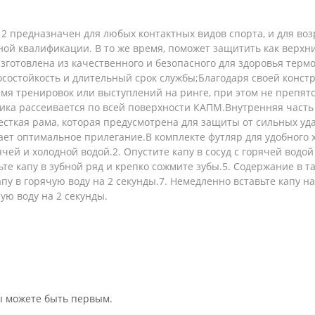
 предназначен для любых контактных видов спорта, и для возра
й квалификации. В то же время, поможет защитить как верхние
зготовлена ​​из качественного и безопасного для здоровья терм
состойкость и длительный срок службы;Благодаря своей конст
емя тренировок или выступлений на ринге, при этом не препя
рника рассеивается по всей поверхности КАПМ.Внутренняя часть
сткая рама, которая предусмотрена для защиты от сильных уд
вает оптимальное прилегание.В комплекте футляр для удобного
чей и холодной водой.2. Опустите капу в сосуд с горячей водой 
авьте капу в зубной ряд и крепко сожмите зубы.5. Содержание в
апу в горячую воду на 2 секунды.7. Немедленно вставьте капу н
ую воду на 2 секунды.
вы можете быть первым.