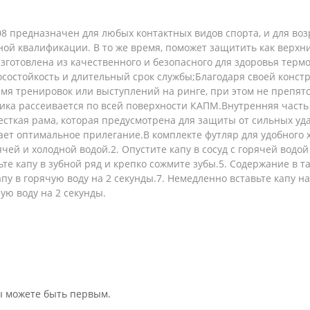
 предназначен для любых контактных видов спорта, и для возр
й квалификации. В то же время, поможет защитить как верхние
зготовлена ​​из качественного и безопасного для здоровья терм
состойкость и длительный срок службы;Благодаря своей конст
емя тренировок или выступлений на ринге, при этом не препя
рника рассеивается по всей поверхности КАПМ.Внутренняя часть
сткая рама, которая предусмотрена для защиты от сильных уд
вает оптимальное прилегание.В комплекте футляр для удобного
чей и холодной водой.2. Опустите капу в сосуд с горячей водой 
авьте капу в зубной ряд и крепко сожмите зубы.5. Содержание в
апу в горячую воду на 2 секунды.7. Немедленно вставьте капу н
ую воду на 2 секунды.
вы можете быть первым.