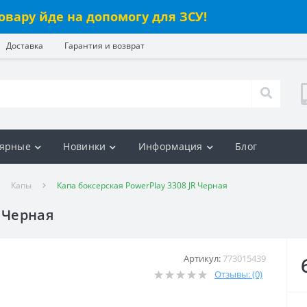
овару йде на допомогу для ЗСУ!
Доставка
Гарантия и возврат
ярные
Новинки
Информация
Блог
Капы
Капа боксерская PowerPlay 3308 JR Черная
R Черная
Артикул:
773015439
Отзывы: (0)