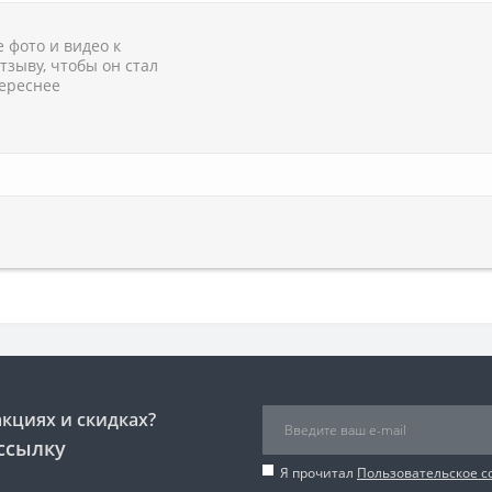
 фото и видео к
тзыву, чтобы он стал
ереснее
акциях и скидках?
ссылку
Я прочитал
Пользовательское 