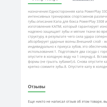
назначение:Односторонняя капа PowerPlay 3308
интенсивных тренировок спортсменов различно
губы.описание:Капа для бокса PowerPlay 3308 и
изготовления КАПМ, который гарантирует изно
надежно защищает зубы и мягкие ткани во вр
структуру, в результате чего сила удара сопе
абсорбирует ударные волны.Внешний слой - же
индивидуально к прикуса зубов, это обеспечи
использования:1. Подготовьте два сосуда с горя
опустите в холодную воду на 1 секунду.4. Вст
формы (не грызть зубами!).6. Снова опустите к
крепко сожмите зубы.8. Опустите капу в холодн
Отзывы
Еще никто не написал отзыв об этом товаре, 