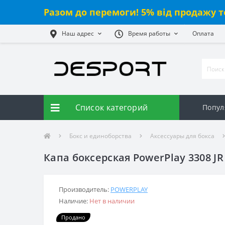
Разом до перемоги! 5% від продажу т
Наш адрес
Время работы
Оплата
Список категорий
Попул
Бокс и единоборства
Аксессуары для бокса
Капа боксерская PowerPlay 3308 J
Производитель:
POWERPLAY
Наличие:
Нет в наличии
Продано