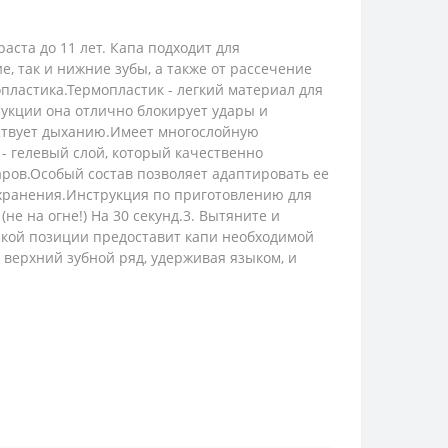
аста до 11 лет. Капа подходит для
, так и нижние зубы, а также от рассечение
опластика.Термопластик - легкий материал для
рукции она отлично блокирует удары и
тствует дыханию.Имеет многослойную
 - гелевый слой, который качественно
аров.Особый состав позволяет адаптировать ее
 хранения.Инструкция по приготовлению для
(не на огне!) На 30 секунд.3. Вытяните и
 такой позиции предоставит капи необходимой
а верхний зубной ряд, удерживая языком, и