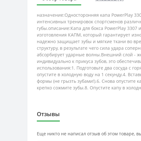
назначение:Односторонняя капа PowerPlay 3307
интенсивных тренировок спортсменов различно
губы.описание:Капа для бокса PowerPlay 3307 и
изготовления КАПМ, который гарантирует изно
надежно защищает зубы и мягкие ткани во вр
структуру, в результате чего сила удара сопе
абсорбирует ударные волны.Внешний слой - же
индивидуально к прикуса зубов, это обеспечи
использования:1. Подготовьте два сосуда с горя
опустите в холодную воду на 1 секунду.4. Вст
формы (не грызть зубами!).6. Снова опустите к
крепко сожмите зубы.8. Опустите капу в холодн
Отзывы
Еще никто не написал отзыв об этом товаре, 