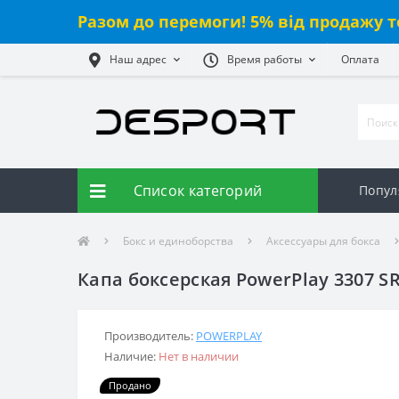
Разом до перемоги! 5% від продажу т
Наш адрес
Время работы
Оплата
Список категорий
Попул
Бокс и единоборства
Аксессуары для бокса
Капа боксерская PowerPlay 3307 S
Производитель:
POWERPLAY
Наличие:
Нет в наличии
Продано