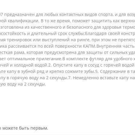
 предназначен для любых контактных видов спорта, и для возра
й квалификации. В то же время, поможет защитить как верхние
зготовлена ​​из качественного и безопасного для здоровья терм
состойкость и длительный срок службы;Благодаря своей конст
емя тренировок или выступлений на ринге, при этом не препя
рника рассеивается по всей поверхности КАПМ.Внутренняя часть
сткая рама, которая предусмотрена для защиты от сильных уд
вает оптимальное прилегание.В комплекте футляр для удобного
чей и холодной водой.2. Опустите капу в сосуд с горячей водой 
авьте капу в зубной ряд и крепко сожмите зубы.5. Содержание в
апу в горячую воду на 2 секунды.7. Немедленно вставьте капу н
ую воду на 2 секунды.
вы можете быть первым.