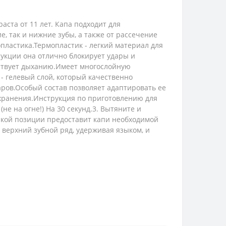
ста от 11 лет. Капа подходит для
, так и нижние зубы, а также от рассечение
опластика.Термопластик - легкий материал для
рукции она отлично блокирует удары и
тствует дыханию.Имеет многослойную
 - гелевый слой, который качественно
аров.Особый состав позволяет адаптировать ее
 хранения.Инструкция по приготовлению для
(не на огне!) На 30 секунд.3. Вытяните и
 такой позиции предоставит капи необходимой
а верхний зубной ряд, удерживая языком, и