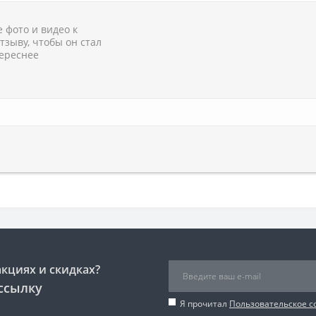
 фото и видео к
тзыву, чтобы он стал
ереснее
акциях и скидках?
ссылку
Я прочитал
Пользовательское 