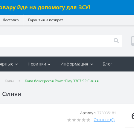
овару йде на допомогу для ЗСУ!
Доставка
Гарантия и возврат
ярные
Новинки
Информация
Блог
Капы
Капа боксерская PowerPlay 3307 SR Синяя
R Синяя
Артикул:
773035181
Отзывы: (0)