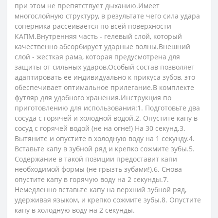
при этом не препятствует дыханию.Имеет
многослойную структуру, в результате чего сила удара
соперника рассеивается по всей поверхности
КАПМ.Внутренняя часть - гелевый слой, который
качественно абсорбирует ударные волны.Внешний
слой - жесткая рама, которая предусмотрена для
защиты от сильных ударов.Особый состав позволяет
адаптировать ее индивидуально к прикуса зубов, это
обеспечивает оптимальное прилегание.В комплекте
футляр для удобного хранения.Инструкция по
приготовлению для использования:1. Подготовьте два
сосуда с горячей и холодной водой.2. Опустите капу в
сосуд с горячей водой (не на огне!) На 30 секунд.3.
Вытяните и опустите в холодную воду на 1 секунду.4.
Вставьте капу в зубной ряд и крепко сожмите зубы.5.
Содержание в такой позиции предоставит капи
необходимой формы (не грызть зубами!).6. Снова
опустите капу в горячую воду на 2 секунды.7.
Немедленно вставьте капу на верхний зубной ряд,
удерживая языком, и крепко сожмите зубы.8. Опустите
капу в холодную воду на 2 секунды.