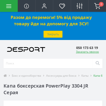
0
Разом до перемоги! 5% від продажу
товару йде на допомогу для ЗСУ!
Закрыть
050 173 63 19
Заказать звонок
Бокс и единоборства
Аксессуары для бокса
Капы
Капа бок
Капа боксерская PowerPlay 3304 JR
Серая