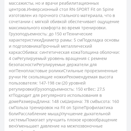
массажисты, но и врачи реабилитационных
центров.Инверсионный стол RN-SPORT Fit on Spine
изготовлен из прочного стального материала, что в
сочетании с мягкой обивкой обеспечивает ощущение
максимального комфорта во время тренировки.
Грузоподъемность: до 150 кгТехнические
характеристикиДиаметр рамы: 5 смПодкладка основы
и подголовникаПрочный металлический
каркасОбивка: синтетическая кожаТолщина оболочки:
4 смРегулируемый уровень вращения с ремнем
безопасностиРегулируемые держатели для
ногПенопластовые роликиСтильные прорезиненные
ручки Не скользящие ножкиРекомендуемая высота
пользователя: 147-198 см (20 уровней
регулировки)Грузоподъемность: 150 кгВес: 27,5
кгПодходит для регулярного использования в
домеРазмерыДлина: 148 смШирина: 78 смВысота: 160
смПольза тренировок на Fit on SpineПрофилактика
болиРасслабление мышцУлучшение дыхательной
системыПомогает улучшить плохое кровообращение
венУменьшает давление на межпозвоночные