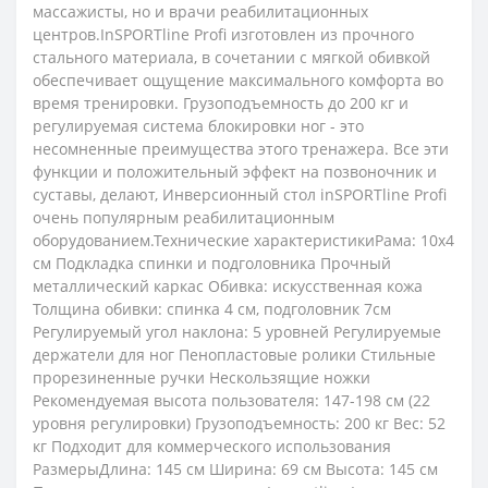
массажисты, но и врачи реабилитационных
центров.InSPORTline Profi изготовлен из прочного
стального материала, в сочетании с мягкой обивкой
обеспечивает ощущение максимального комфорта во
время тренировки. Грузоподъемность до 200 кг и
регулируемая система блокировки ног - это
несомненные преимущества этого тренажера. Все эти
функции и положительный эффект на позвоночник и
суставы, делают, Инверсионный стол inSPORTline Profi
очень популярным реабилитационным
оборудованием.Технические характеристикиРама: 10х4
см Подкладка спинки и подголовника Прочный
металлический каркас Обивка: искусственная кожа
Толщина обивки: спинка 4 см, подголовник 7см
Регулируемый угол наклона: 5 уровней Регулируемые
держатели для ног Пенопластовые ролики Стильные
прорезиненные ручки Нескользящие ножки
Рекомендуемая высота пользователя: 147-198 см (22
уровня регулировки) Грузоподъемность: 200 кг Вес: 52
кг Подходит для коммерческого использования
РазмерыДлина: 145 см Ширина: 69 см Высота: 145 см