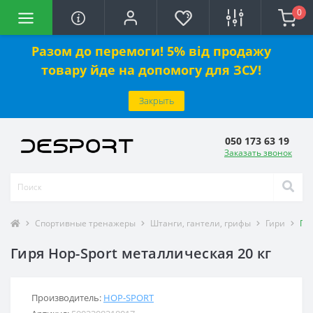
0
Разом до перемоги! 5% від продажу
товару йде на допомогу для ЗСУ!
Закрыть
050 173 63 19
Заказать звонок
Спортивные тренажеры
Штанги, гантели, грифы
Гири
Гир
Гиря Hop-Sport металлическая 20 кг
Производитель:
HOP-SPORT