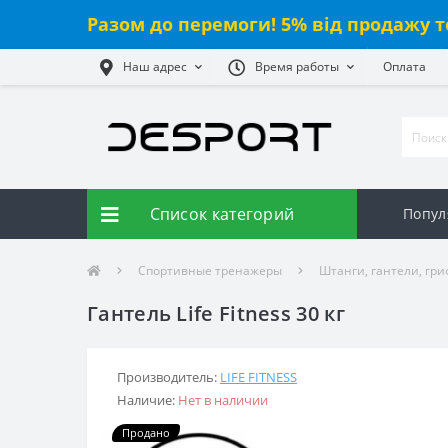
Разом до перемоги! 5% від продажу т
Наш адрес
Время работы
Оплата
Список категорий
Попул
Спортивные тренажеры
Штанги, гантели, гр
Гантель Life Fitness 30 кг
Производитель:
LIFE FITNESS
Наличие:
Нет в наличии
Продано