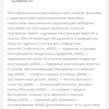
Многофункциональный компактный силовой тренажер
с ударопрочным антистатическим эмалевым
покрытием, максимально сохраняющий свободное
пространство, благодаря маленькой опорной
платформе. Имеет надежную конструкцию воротов и
тросов, обеспечивающих бесшумность и ровный ход.
Упругие сиденье и спинка для комфортных
занятий.Особенности:_x000D_— Надежная стальная
конструкция из квадратных профилей_x000D_—
Ударопрочное антистатическое эмалевое покрытие
конструкции_x000D_— Надежная конструкция воротов
и тросов, обеспечивающих бесшумность и ровный
ход_x000D_— Упругие сиденье и спинка_x000D_—
Эргономичный дизайн_x000D_— Резина высокого
качества_x000D_— Изменяемая нагрузка, весовые
плиты (блочная)_x000D_— 4 силовые станции:
баттерфляй, ножная тяга, верхний и нижний
блоки_x000D_— Идеальна для домашнего
использования_x000D_Дополнительно: есть приставка