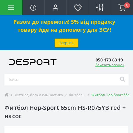
0
Разом до перемоги! 5% від продажу
товару йде на допомогу для ЗСУ!
Закрыть
050 173 63 19
Заказать звонок
Фитнес, йога и гимнастика
Фитболы
Фитбол Hop-Sport 65cm
Фитбол Hop-Sport 65cm HS-R075YB red +
насос