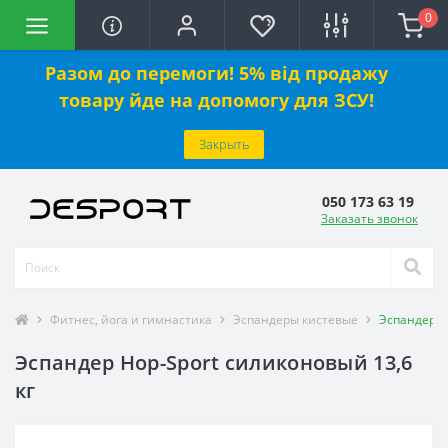
0
Разом до перемоги! 5% від продажу
товару йде на допомогу для ЗСУ!
Закрыть
050 173 63 19
Заказать звонок
Фитнес, йога и гимнастика
Эспандеры кистевые
Эспандер H
Эспандер Hop-Sport силиконовый 13,6
кг