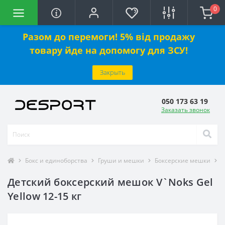
0
Разом до перемоги! 5% від продажу
товару йде на допомогу для ЗСУ!
Закрыть
050 173 63 19
Заказать звонок
Бокс и единоборства
Груши и мешки
Боксерские мешки
Д
Детский боксерский мешок V`Noks Gel
Yellow 12-15 кг