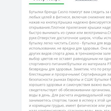
Бутылки бренда Casno помогут вам следить за
любых целей в фитнесе, включая снижение вес
нажав на кнопку.Крышка надежно фиксируется н
открывания.Плотное прилегание крышки надеж
быстро вынимать из сумки или велотримача.С
руке.Отверстие достаточное широк, чтобы исп
бутылку легко чистить.Casno - бутылка для во
использовании, не вредна для здоровья. Она и
других видов спорта дома, в тренажерном зал
выбор цветов не оставят равнодушным ни одн
спортивного питания!Бутылки из материала P
безвредны для здоровья. Заметим, что по резу
блестящими и прозрачными! Сертификация заво
безопасности рынках Европы и США! Бутылки б
хорошего здоровья и самочувствия важно выпи
свидетельствует об обезвоживании организма, 
воды в день. Для расчета индивидуальной но
занимаетесь спортом, также в испеку к этой 
и кормящим грудью, имеет физическое или умст
надо компенсировать стаканом воды, ведь эти