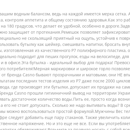
 вашим водным балансом, ведь на каждой имеется мерка сетка. 
а, контроля аппетита и общему состоянию здоровья.Как это раб
а 180 градусов, что делает ее удобной, особенно в дороге.Зад
но защищает от протекания.Ремешок позволяет зафиксировать 
пециально не скользящий приятный на ощупь, устойчив к повр
ользовать бутылку как шейкер, смешивать напитки, бросать вн
ды, изготовленная из качественного Р7 полиэфирного пластика, 
деально подходит для пеших прогулок, езды на велосипеде, для 
е и в офисе.Эта бутылка - идеальный выбор для подарка! Прев
ого потребителя!Мерная маркировки и широкое горло позволяет
7 от бренда Casno бывают прозрачными и матовыми, они НЕ вп
льтатам последних тестов изделия из Р7 даже после 2000 цикло
да, где производят эти бутылки, допускает их продажи на сам
ренда Casno прошли гигииничний вывод на территории Украины 
вать достаточное количество воды.Пить ее, просто когда возн
а его не стоит допускать. Сколько же надо выпивать воды? В с
рмы можно воспользоваться простой формулой.Мужчины Вес тел
цифре следует добавить еще пару стаканов. Также увеличить к
венное напряжение. Но и это еще не все. Если вы употребляет
 напитки обезвоживают.Возьмите за правило носить с собой все