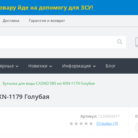
овару йде на допомогу для ЗСУ!
Доставка
Гарантия и возврат
ярные
Новинки
Информация
Блог
Бутылка для воды CASNO 580 мл KXN-1179 Голубая
XN-1179 Голубая
Артикул:
1233934317
К
Отзывы: (0)