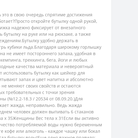
А это в свою очередь спрятиме достижения
отает?Просто откройте бутылку одной рукой,
вижка надежно фиксирует от внезапного
бутылку на руке или на рюкзаке, а также
еждениям.Бутылку удобно держать в
утрь кубики льда.Благодаря широкому горлышку
она не имеет постороннего запаха, удобная в
кемпинга, треккинга, бега, йоги и любых
осходные качества материала и невероятный
 использовать бутылку как шейкер для
итывают запах и цвет напитка и абсолютно
в не меняют своих свойств и остаются
ых требовательных с точки зрения
(№12.2-18.3 / 20534 от 08.09.20.)Для
икает жажда, неправильно. Ведь жажда
реднем человек должен выпивать 6 стаканов
а х 35Женщины Вес тела х 31Если вы активно
оличество потребляемой воды нужно беременным
е кофе или алкоголь - каждое чашку или бокал
гда бутылку воды!Еще одно важное правило: