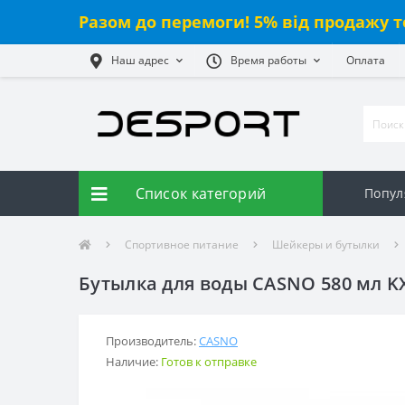
Разом до перемоги! 5% від продажу т
Наш адрес
Время работы
Оплата
Список категорий
Попул
Спортивное питание
Шейкеры и бутылки
Бутылка для воды CASNO 580 мл K
Производитель:
CASNO
Наличие:
Готов к отправке