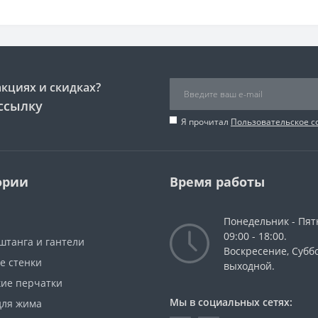
акциях и скидках?
ссылку
Я прочитал
Пользовательское 
ории
Время работы
Понедельник - Пят
09:00 - 18:00.
штанга и гантели
Воскресение, Суббо
е стенки
выходной.
кие перчатки
Мы в социальных сетях:
для жима