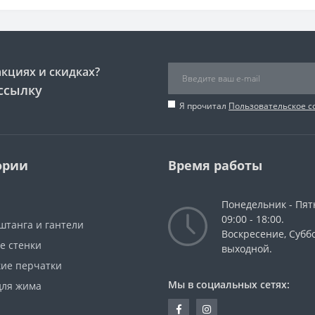
акциях и скидках?
ссылку
Я прочитал
Пользовательское 
ории
Время работы
Понедельник - Пят
09:00 - 18:00.
штанга и гантели
Воскресение, Суббо
е стенки
выходной.
кие перчатки
Мы в социальных сетях:
для жима