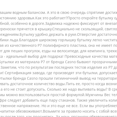
 вашим водным балансом. А это в свою очередь спрятиме дост
остоянию здоровья.Как это работает?Просто откройте бутылку 
удобной, особенно в дороге.Задвижка надежно фиксирует от вне
ереноски прячется в крышку.Специально не скользящий, свит
реждениям.Бутылку удобно держать в руке.Отверстие достаточн
убики льда.Благодаря широкому горлышку бутылку легко чисти
ная из качественного Р7 полиэфирного пластика, она не имеет п
 для пеших прогулок, езды на велосипеде, для кемпинга, трекки
лка - идеальный выбор для подарка! Превосходные качества ма
Бутылки из материала P7 от бренда Casno бывают прозрачными
Заметим, что по результатам последних тестов изделия из Р7 д
! Сертификация завода, где производят эти бутылки, допускае
тылки бренда Casno прошли гигииничний вывод на территории У
вать достаточное количество воды.Пить ее, просто когда возн
а его не стоит допускать. Сколько же надо выпивать воды? В с
рмы можно воспользоваться простой формулой.Мужчины Вес тел
цифре следует добавить еще пару стаканов. Также увеличить к
венное напряжение. Но и это еще не все. Если вы употребляет
 напитки обезвоживают.Возьмите за правило носить с собой все
зу после того, как проснетесь. За ночь организм обезвоживаетс