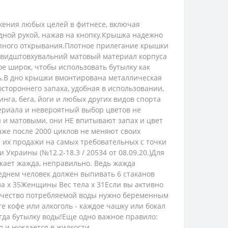
ижения любых целей в фитнесе, включая
одной рукой, нажав на кнопку.Крышка надежно
запного открывания.Плотное прилегание крышки
ловидштовхувальний матовый материал корпуса
ое широк, чтобы использовать бутылку как
ть.В дно крышки вмонтирована металлическая
остороннего запаха, удобная в использовании,
нга, бега, йоги и любых других видов спорта
териала и невероятный выбор цветов не
 и матовыми, они НЕ впитывают запах и цвет
аже после 2000 циклов не меняют своих
т их продажи на самых требовательных с точки
краины (№12.2-18.3 / 20534 от 08.09.20.)Для
икает жажда, неправильно. Ведь жажда
реднем человек должен выпивать 6 стаканов
а х 35Женщины Вес тела х 31Если вы активно
оличество потребляемой воды нужно беременным
е кофе или алкоголь - каждое чашку или бокал
гда бутылку воды!Еще одно важное правило:
я и нуждается в жидкости.