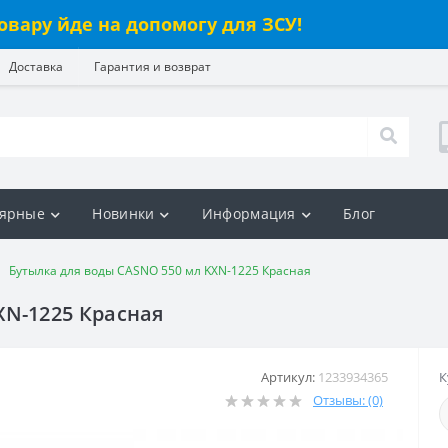
овару йде на допомогу для ЗСУ!
Доставка
Гарантия и возврат
ярные
Новинки
Информация
Блог
Бутылка для воды CASNO 550 мл KXN-1225 Красная
XN-1225 Красная
Артикул:
1233934365
К
Отзывы: (0)