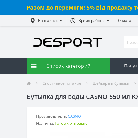
Разом до перемоги! 5% від продажу т
Наш адрес
Время работы
Оплата
Список категорий
Попул
Спортивное питание
Шейкеры и бутылки
Бутылка для воды CASNO 550 мл K
Производитель:
CASNO
Наличие:
Готов к отправке