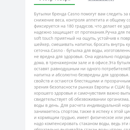
Бутылки бренда Casno помогут вам следить за
снижение веса, контроля аппетита и общему с
фиксируется на 180 градусов, что делает ее 
надежно защищает от протекания.Ручка для п
soft touch приятный на ощупь, устойчив к пов
шейкер, смешивать напитки, бросать внутрь к
сеточка.Casno - бутылка для воды, изготовлен
не вредна для здоровья. Она идеально подходит
дома, в тренажерном зале и в офисе.Эта буты
оставят равнодушным ни одного потребителя!
напитка и абсолютно безвредны для здоровья. 
свойств и остаются блестящими и прозрачными
зрения безопасности рынках Европы и США! Бу
хорошего здоровья и самочувствия важно выпи
свидетельствует об обезвоживании организма, 
воды в день. Для расчета индивидуальной но
занимаетесь спортом, также в испеку к этой 
и кормящим грудью, имеет физическое или умст
надо компенсировать стаканом воды, ведь эти
обязательно выпивайте стакан воды утром, сра