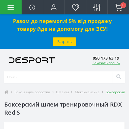
0
Разом до перемоги! 5% від продажу
товару йде на допомогу для ЗСУ!
Закрыть
050 173 63 19
Заказать звонок
Бокс и единоборства
Шлемы
Мексиканские
Боксерский 
Боксерский шлем тренировочный RDX
Red S