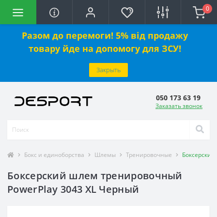
0
Разом до перемоги! 5% від продажу
товару йде на допомогу для ЗСУ!
Закрыть
050 173 63 19
Заказать звонок
Бокс и единоборства
Шлемы
Тренировочные
Боксерский
Боксерский шлем тренировочный
PowerPlay 3043 XL Черный