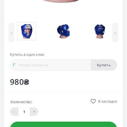
‹
›
Купить в один клик
Купить
980₴
В закладки
Количество:
-
+