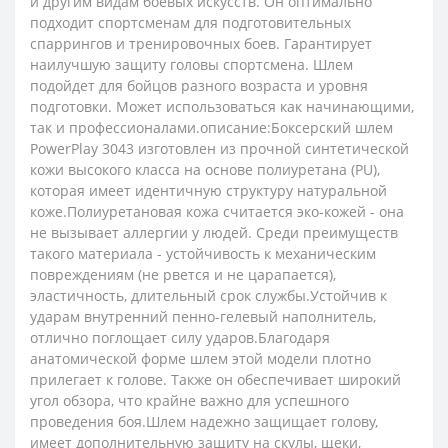
и другим видам боевых искусств. Он оптимально
подходит спортсменам для подготовительных
спаррингов и тренировочных боев. Гарантирует
наилучшую защиту головы спортсмена. Шлем
подойдет для бойцов разного возраста и уровня
подготовки. Может использоваться как начинающими,
так и профессионалами.описание:Боксерский шлем
PowerPlay 3043 изготовлен из прочной синтетической
кожи высокого класса на основе полиуретана (PU),
которая имеет идентичную структуру натуральной
коже.Полиуретановая кожа считается эко-кожей - она ​​
не вызывает аллергии у людей. Среди преимуществ
такого материала - устойчивость к механическим
повреждениям (не рвется и не царапается),
эластичность, длительный срок службы.Устойчив к
ударам внутренний пенно-гелевый наполнитель,
отлично поглощает силу ударов.Благодаря
анатомической форме шлем этой модели плотно
прилегает к голове. Также он обеспечивает широкий
угол обзора, что крайне важно для успешного
проведения боя.Шлем надежно защищает голову,
имеет дополнительную защиту на скулы, щеки,