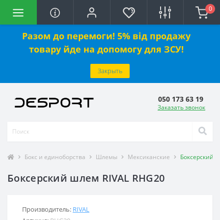
0
Разом до перемоги! 5% від продажу
товару йде на допомогу для ЗСУ!
Закрыть
050 173 63 19
Заказать звонок
Бокс и единоборства
Шлемы
Мексиканские
Боксерский ш
Боксерский шлем RIVAL RHG20
Производитель:
RIVAL