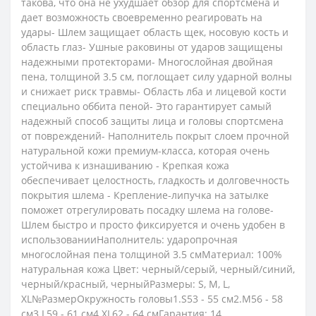
такова, что она не ухудшает обзор для спортсмена и
дает возможность своевременно реагировать на
удары- Шлем защищает область щек, носовую кость и
область глаз- Ушные раковины от ударов защищены
надежными протекторами- Многослойная двойная
пена, толщиной 3.5 см, поглощает силу ударной волны
и снижает риск травмы- Область лба и лицевой кости
специально оббита пеной- Это гарантирует самый
надежный способ защиты лица и головы спортсмена
от повреждений- Наполнитель покрыт слоем прочной
натуральной кожи премиум-класса, которая очень
устойчива к изнашиванию - Крепкая кожа
обеспечивает целостность, гладкость и долговечность
покрытия шлема - Крепление-липучка на затылке
поможет отрегулировать посадку шлема на голове-
Шлем быстро и просто фиксируется и очень удобен в
использованииНаполнитель: ударопрочная
многослойная пена толщиной 3.5 смМатериал: 100%
натуральная кожа Цвет: черный/серый, черный/синий,
черный/красный, черныйРазмеры: S, M, L,
XL№РазмерОкружность головы1.S53 - 55 см2.M56 - 58
см3.L59 - 61 см4.XL62 - 64 смГарантия: 14