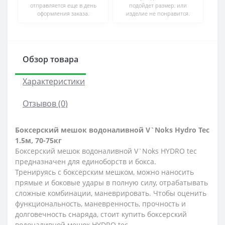
отправляется еще в день
подойдет размер, или
оформления заказа.
изделие не понравится.
Обзор товара
Характеристики
Отзывов (0)
Боксерский мешок водоналивной V`Noks Hydro Tec
1.5м, 70-75кг
Боксерский мешок водоналивной V`Noks HYDRO tec
предназначен для единоборств и бокса.
Тренируясь с боксерским мешком, можно наносить
прямые и боковые удары в полную силу, отрабатывать
сложные комбинации, маневрировать. Чтобы оценить
функциональность, маневренность, прочность и
долговечность снаряда, стоит купить боксерский
водоналивной мешок HYDRO tec.