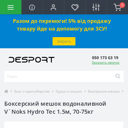
0
Разом до перемоги! 5% від продажу
товару йде на допомогу для ЗСУ!
Закрыть
050 173 63 19
Заказать звонок
Бокс и единоборства
Груши и мешки
Боксерские мешки
Б
Боксерский мешок водоналивной
V`Noks Hydro Tec 1.5м, 70-75кг