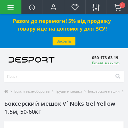
0
Разом до перемоги! 5% від продажу
товару йде на допомогу для ЗСУ!
Закрыть
050 173 63 19
Заказать звонок
Бокс и единоборства
Груши и мешки
Боксерские мешки
Б
Боксерский мешок V`Noks Gel Yellow
1.5м, 50-60кг