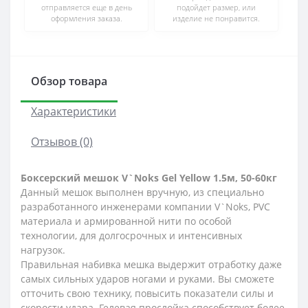
отправляется еще в день
подойдет размер, или
оформления заказа.
изделие не понравится.
Обзор товара
Характеристики
Отзывов (0)
Боксерский мешок V`Noks Gel Yellow 1.5м, 50-60кг
Данный мешок выполнен вручную, из специально
разработанного инженерами компании V`Noks, PVC
материала и армированной нити по особой
технологии, для долгосрочных и интенсивных
нагрузок.
Правильная набивка мешка выдержит отработку даже
самых сильных ударов ногами и руками. Вы сможете
отточить свою технику, повысить показатели силы и
скорости удара. Гелевая прослойка способствует более